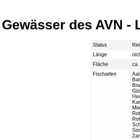
Gewässer des AVN - 
Status
Rei
Länge
nic
Fläche
ca.
Fischarten
Aal
Ba
Br
Güs
He
Kar
Mod
Ro
Rot
Sch
So
Za