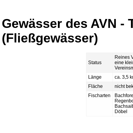
Gewässer des AVN - 
(Fließgewässer)
Reines 
Status
eine kle
Vereinsm
Länge
ca. 3,5 
Fläche
nicht be
Fischarten
Bachfore
Regenbo
Bachsai
Döbel