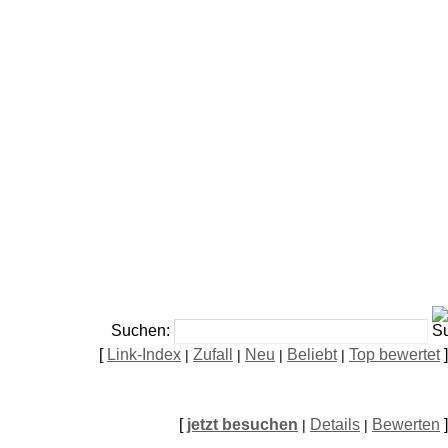
Suchen:
[
Link-Index
Zufall
Neu
Beliebt
Top bewertet
]
|
|
|
|
[
jetzt besuchen
Details
Bewerten
]
|
|